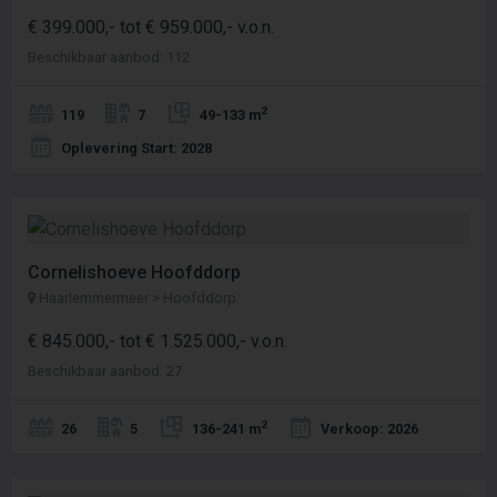
€ 399.000,- tot € 959.000,- v.o.n.
Beschikbaar aanbod: 112
2
119
7
49-133 m
Oplevering Start: 2028
Cornelishoeve Hoofddorp
Haarlemmermeer > Hoofddorp
€ 845.000,- tot € 1.525.000,- v.o.n.
Beschikbaar aanbod: 27
2
26
5
136-241 m
Verkoop: 2026