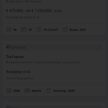
Zaanstad > Wormerveer
€ 475.000,- tot € 1.250.000,- v.o.n.
Beschikbaar aanbod: 42
2
56
10
74-212 m
Bouw: 2027
Turfspoor
Haarlemmermeer > Aalsmeerderbrug > Lisserbroek
Koopprijs n.n.b.
Toekomstig aanbod
2500
Kavels
Verkoop: 2020