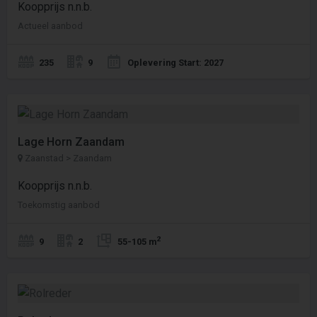
Koopprijs n.n.b.
Actueel aanbod
235
9
Oplevering Start: 2027
Lage Horn Zaandam
Zaanstad > Zaandam
Koopprijs n.n.b.
Toekomstig aanbod
2
9
2
55-105 m