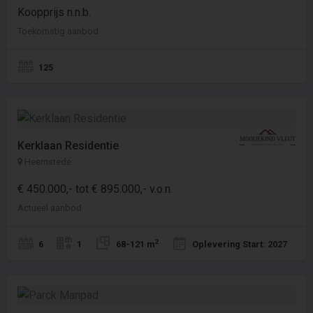
Koopprijs n.n.b.
Toekomstig aanbod
125
Kerklaan Residentie
Heemstede
€ 450.000,- tot € 895.000,- v.o.n.
Actueel aanbod
2
6
1
68-121 m
Oplevering Start: 2027