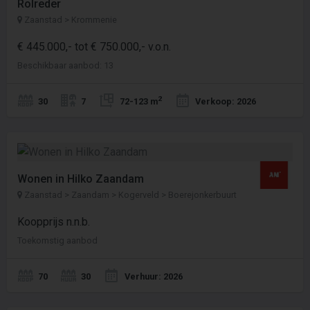
Rolreder
Zaanstad > Krommenie
€ 445.000,- tot € 750.000,- v.o.n.
Beschikbaar aanbod: 13
2
30
7
72-123 m
Verkoop: 2026
Wonen in Hilko Zaandam
Zaanstad > Zaandam > Kogerveld > Boerejonkerbuurt
Koopprijs n.n.b.
Toekomstig aanbod
70
30
Verhuur: 2026