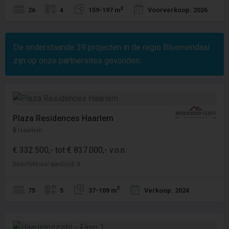
2
26
4
159-197 m
Voorverkoop: 2026
De onderstaande
39
projecten in de regio Bloemendaal
zijn op onze partnersites gevonden:
Plaza Residences Haarlem
Haarlem
€ 332.500,- tot € 837.000,- v.o.n.
Beschikbaar aanbod: 9
2
75
5
37-109 m
Verkoop: 2024