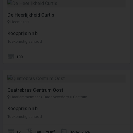
De Heerlijkheid Curtis
Heemskerk
Koopprijs n.n.b.
Toekomstig aanbod
100
Quatrebras Centrum Oost
Haarlemmermeer > Badhoevedorp > Centrum
Koopprijs n.n.b.
Toekomstig aanbod
2
12
148-179 m
Bouw: 2024