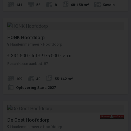
2
141
58
8
48-158 m
Kavels
HONK Hoofddorp
Haarlemmermeer > Hoofddorp
€ 331.500,- tot € 975.000,- v.o.n.
Beschikbaar aanbod: 87
2
109
40
55-142 m
Oplevering Start: 2027
De Oost Hoofddorp
Haarlemmermeer > Hoofddorp