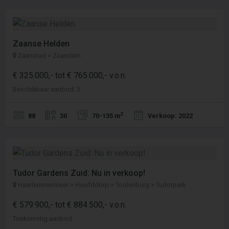
Zaanse Helden
Zaanstad > Zaandam
€ 325.000,- tot € 765.000,- v.o.n.
Beschikbaar aanbod: 3
2
88
30
70-135 m
Verkoop: 2022
Tudor Gardens Zuid: Nu in verkoop!
Haarlemmermeer > Hoofddorp > Toolenburg > Tudorpark
€ 579.900,- tot € 884.500,- v.o.n.
Toekomstig aanbod