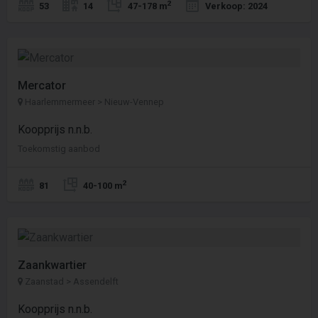
2
53
14
47-178 m
Verkoop: 2024
Mercator
Haarlemmermeer > Nieuw-Vennep
Koopprijs n.n.b.
Toekomstig aanbod
2
81
40-100 m
Zaankwartier
Zaanstad > Assendelft
Koopprijs n.n.b.