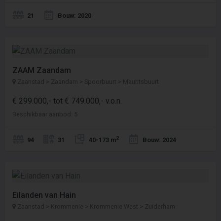
21
Bouw: 2020
ZAAM Zaandam
Zaanstad > Zaandam > Spoorbuurt > Mauritsbuurt
€ 299.000,- tot € 749.000,- v.o.n.
Beschikbaar aanbod: 5
2
94
31
40-173 m
Bouw: 2024
Eilanden van Hain
Zaanstad > Krommenie > Krommenie West > Zuiderham