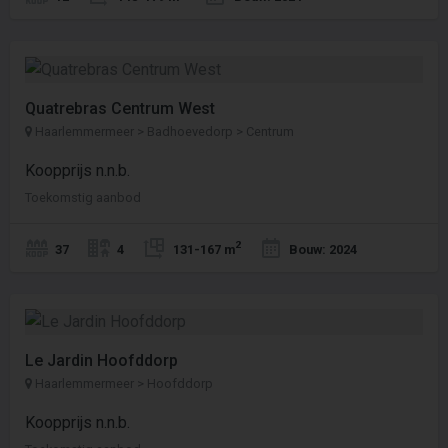
Quatrebras Centrum West
Haarlemmermeer > Badhoevedorp > Centrum
Koopprijs n.n.b.
Toekomstig aanbod
2
37
4
131-167 m
Bouw: 2024
Le Jardin Hoofddorp
Haarlemmermeer > Hoofddorp
Koopprijs n.n.b.