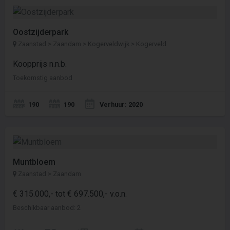
Oostzijderpark
Zaanstad > Zaandam > Kogerveldwijk > Kogerveld
Koopprijs n.n.b.
Toekomstig aanbod
190
190
Verhuur: 2020
Muntbloem
Zaanstad > Zaandam
€ 315.000,- tot € 697.500,- v.o.n.
Beschikbaar aanbod: 2