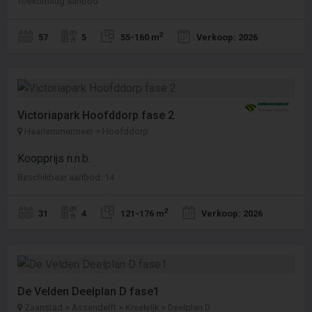
Toekomstig aanbod
2
57
5
55-160 m
Verkoop: 2026
Victoriapark Hoofddorp fase 2
Haarlemmermeer > Hoofddorp
Koopprijs n.n.b.
Beschikbaar aanbod: 14
2
31
4
121-176 m
Verkoop: 2026
De Velden Deelplan D fase1
Zaanstad > Assendelft > Kreekrijk > Deelplan D