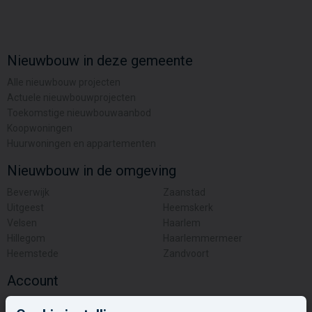
Nieuwbouw in deze gemeente
Alle nieuwbouw projecten
Actuele nieuwbouwprojecten
Toekomstige nieuwbouwaanbod
Koopwoningen
Huurwoningen en appartementen
Nieuwbouw in de omgeving
Beverwijk
Zaanstad
Uitgeest
Heemskerk
Velsen
Haarlem
Hillegom
Haarlemmermeer
Heemstede
Zandvoort
Account
Inloggen