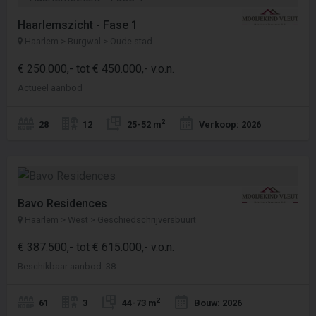
Haarlemszicht - Fase 1
Haarlem > Burgwal > Oude stad
€ 250.000,- tot € 450.000,- v.o.n.
Actueel aanbod
2
28
12
25-52 m
Verkoop: 2026
Bavo Residences
Haarlem > West > Geschiedschrijversbuurt
€ 387.500,- tot € 615.000,- v.o.n.
Beschikbaar aanbod: 38
2
61
3
44-73 m
Bouw: 2026