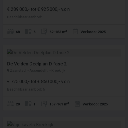
€ 289.000,- tot € 925.000,- v.o.n.
Beschikbaar aanbod: 1
2
68
6
62-183 m
Verkoop: 2025
De Velden Deelplan D fase 2
Zaanstad > Assendelft > Kreekrijk
€ 725.000,- tot € 850.000,- v.o.n.
Beschikbaar aanbod: 6
2
20
1
157-161 m
Verkoop: 2025