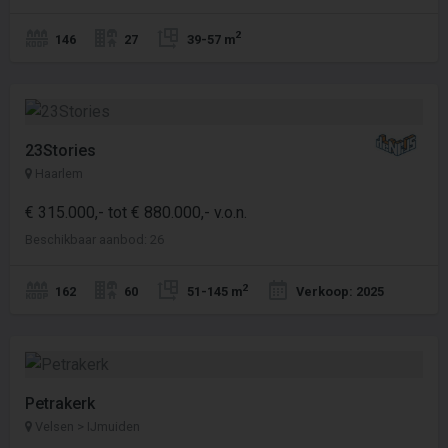
2
146
27
39-57 m
23Stories
Haarlem
€ 315.000,- tot € 880.000,- v.o.n.
Beschikbaar aanbod: 26
2
162
60
51-145 m
Verkoop: 2025
Petrakerk
Velsen > IJmuiden