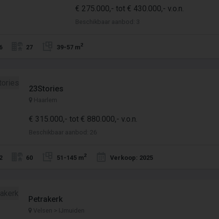
€ 275.000,- tot € 430.000,- v.o.n.
Beschikbaar aanbod: 3
2
6
27
39-57 m
23Stories
Haarlem
€ 315.000,- tot € 880.000,- v.o.n.
Beschikbaar aanbod: 26
2
2
60
51-145 m
Verkoop: 2025
Petrakerk
Velsen > IJmuiden