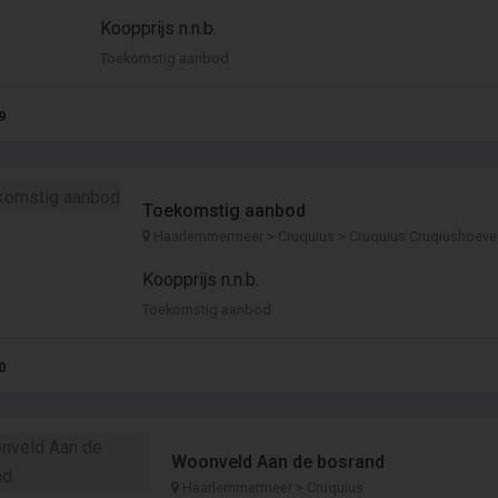
Koopprijs n.n.b.
Toekomstig aanbod
9
Toekomstig aanbod
Haarlemmermeer > Cruquius > Cruquius Cruqiushoeve
Koopprijs n.n.b.
Toekomstig aanbod
0
Woonveld Aan de bosrand
Haarlemmermeer > Cruquius