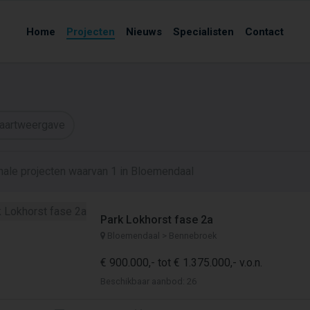
Home
Projecten
Nieuws
Specialisten
Contact
aartweergave
nale projecten waarvan 1 in Bloemendaal
Park Lokhorst fase 2a
Bloemendaal > Bennebroek
€ 900.000,- tot € 1.375.000,- v.o.n.
Beschikbaar aanbod: 26