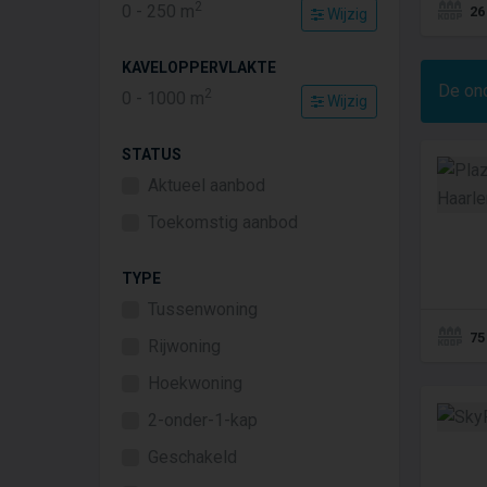
2
0
-
250
m
26
Wijzig
KAVELOPPERVLAKTE
De on
2
0
-
1000
m
Wijzig
STATUS
Aktueel aanbod
Toekomstig aanbod
TYPE
Tussenwoning
75
Rijwoning
Hoekwoning
2-onder-1-kap
Geschakeld