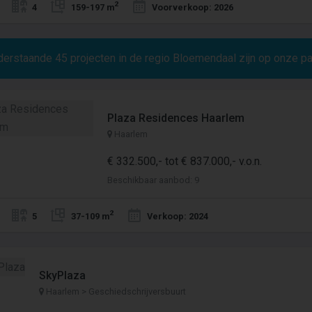
2
4
159-197 m
Voorverkoop: 2026
derstaande
45
projecten in de regio Bloemendaal zijn op onze p
Plaza Residences Haarlem
Haarlem
€ 332.500,- tot € 837.000,- v.o.n.
Beschikbaar aanbod: 9
2
5
37-109 m
Verkoop: 2024
SkyPlaza
Haarlem > Geschiedschrijversbuurt