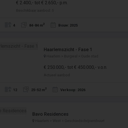
€ 2.400,- tot € 2.650,- p.m.
Beschikbaar aanbod: 5
2
4
84-84 m
Bouw: 2025
Haarlemszicht - Fase 1
Haarlem > Burgwal > Oude stad
€ 250.000,- tot € 450.000,- v.o.n.
Actueel aanbod
2
12
25-52 m
Verkoop: 2026
Bavo Residences
Haarlem > West > Geschiedschrijversbuurt