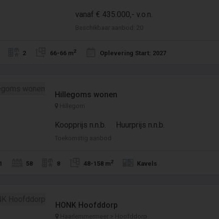
vanaf € 435.000,- v.o.n.
Beschikbaar aanbod: 20
2
2
66-66 m
Oplevering Start: 2027
Hillegoms wonen
Hillegom
Koopprijs n.n.b.
Huurprijs n.n.b.
Toekomstig aanbod
2
1
58
8
48-158 m
Kavels
HONK Hoofddorp
Haarlemmermeer > Hoofddorp