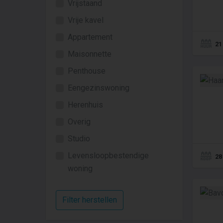
Vrijstaand
Vrije kavel
Appartement
21
Maisonnette
Penthouse
Eengezinswoning
Herenhuis
Overig
Studio
Levensloopbestendige
28
woning
Filter herstellen