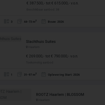
€ 387.500,- tot € 615.000,- v.o.n.
Beschikbaar aanbod: 38
2
3
44-73 m
Bouw: 2026
Slachthuis Suites
Haarlem
€ 269.000,- tot € 790.000,- v.o.n.
Toekomstig aanbod
2
1
31-97 m
Oplevering Start: 2026
ROOTZ Haarlem | BLOSSOM
Haarlem