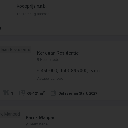
Koopprijs n.n.b.
Toekomstig aanbod
5
Kerklaan Residentie
Heemstede
€ 450.000,- tot € 895.000,- v.o.n.
Actueel aanbod
2
1
68-121 m
Oplevering Start: 2027
Parck Manpad
Heemstede