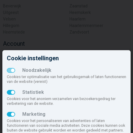
Beverwijk
Zaanstad
Uitgeest
Heemskerk
Velsen
Haarlem
Hillegom
Haarlemmermeer
Heemstede
Zandvoort
Account
Inloggen
Cookie instellingen
Inschrijven
Wachtwoord vergeten
Noodzakelijk
Overige
Cookies ter optimalisatie van het gebruiksgemak of laten functioneren
van de website (vereist)
Nieuwbouwnieuws
Statistiek
Contact
Cookies voor het anoniem verzamelen van bezoekersgedrag ter
Zakelijk
verbetering van de website.
Deze site maakt deel uit van
www.nieuwbouw-nederland.nl
, met
Marketing
meer dan 85.466 nieuwbouwwoningen in 1.621 projecten de meest
Cookies voor het personaliseren van advertenties of laten
complete nieuwbouwsite van Nederland.
functioneren van sociale media activiteiten. Deze cookies kunnen ook
buiten de website gebruikt worden en worden gedeeld met partners.