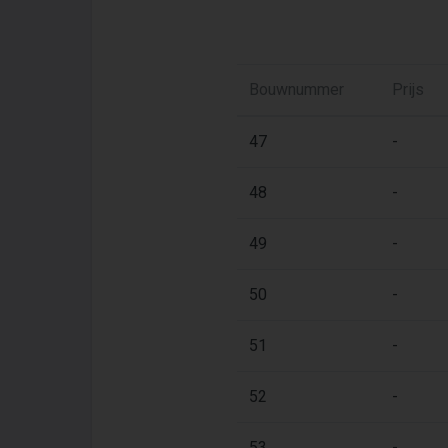
Bouwnummer
Prijs
47
-
48
-
49
-
50
-
51
-
52
-
53
-