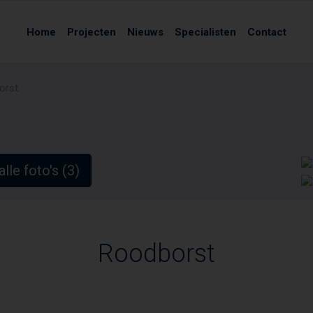
Home
Projecten
Nieuws
Specialisten
Contact
orst
alle foto's (3)
Roodborst