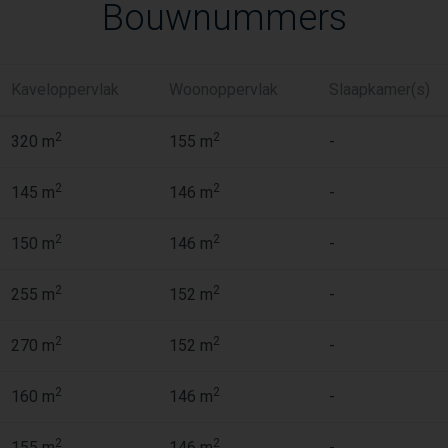
Bouwnummers
Kaveloppervlak
Woonoppervlak
Slaapkamer(s)
2
2
320 m
155 m
-
2
2
145 m
146 m
-
2
2
150 m
146 m
-
2
2
255 m
152 m
-
2
2
270 m
152 m
-
2
2
160 m
146 m
-
2
2
155 m
146 m
-