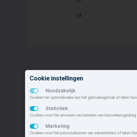
54
-
Cookie instellingen
Nieuwbouw in deze
N
gemeente
o
Noodzakelijk
Cookies ter optimalisatie van het gebruiksgemak of laten fun
Alle nieuwbouw projecten
B
Actuele nieuwbouwprojecten
U
Statistiek
Toekomstige nieuwbouwaanbod
V
Cookies voor het anoniem verzamelen van bezoekersgedrag t
Koopwoningen
H
Marketing
Huurwoningen en appartementen
H
Cookies voor het personaliseren van advertenties of laten f